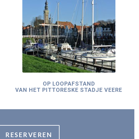
OP LOOPAFSTAND
VAN HET PITTORESKE STADJE VEERE
RESERVEREN