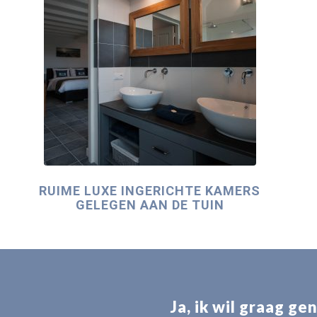
RUIME LUXE INGERICHTE KAMERS
GELEGEN AAN DE TUIN
Ja, ik wil graag g